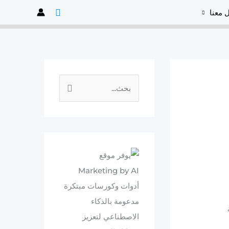
البحث
 معنا
ا
ل
ب
ح
ث
ع
ن
: