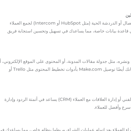
لين
يمكنك ربط Make.com بنماذج الاتصال أو الدردشة الحية (مثل HubSpot أو Intercom) لجمع العملاء
ا في قاعدة بيانات خاصة، مما يساعدك في تسهيل وتحسين استجابة فريق
ونشره، مثل جدولة مقالات المدونة، أو المحتوى على الموقع الإلكتروني، أ
مشاركات الوسائط الاجتماعية. بإمكانك أيضًا توصيل Make.com بأدوات تخطيط المحتوى مثل Trello أو
ربط Make.com مع أدوات الدعم الفني أو إدارة العلاقات مع العملاء (CRM) يساعد في أتمتة الردود وإدارة
 أسرع وأفضل للعملاء.
راء العملاء بعد إتمام عمليات الشراء، وربطها بنظام خاص، مما يساعدك في