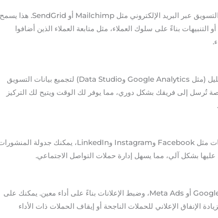
يمكنك ربط Make.com مع أدوات التسويق عبر البريد الإلكتروني مثل Mailchimp أو SendGrid. هذا يسم
و التنبيهات بناءً على سلوك العملاء، مثل متابعة العملاء الذين أضافوا
.
يمكن ربط Make.com بأدوات التحليل (مثل Google Analytics وData Studio) لتجميع بيانات التسويق
 تُرسل إلى فريقك بشكل دوري، مما يوفر لك الوقت ويتيح لك التركيز
من خلال ربط Make.com مع منصات مثل Facebook وInstagram وLinkedIn، يمكنك جدولة المنشور
د عليها بشكل آلي، مما يسهل إدارة حملات التواصل الاجتماعي.
تستطيع أتمتة حملاتك على إعلانات Google أو Meta Ads، وضبط الإعلانات بناءً على أداء معين. يمكنك على
ادة الإنفاق الإعلاني للحملات الناجحة أو إيقاف الحملات ذات الأداء