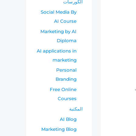
الكورسات
ح
Social Media By
AI Course
Marketing by AI
Diploma
AI applications in
marketing
Personal
Branding
ات
Free Online
Courses
المكتبة
AI Blog
Marketing Blog