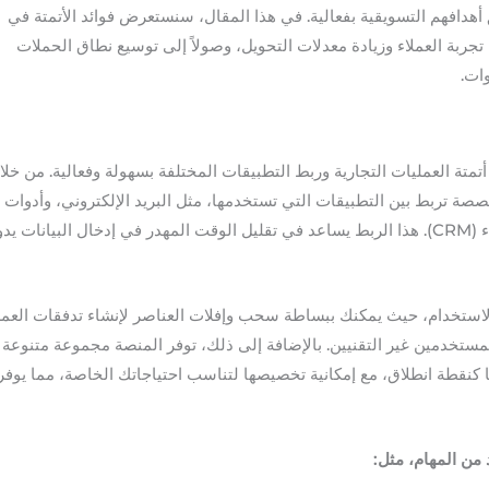
هدافهم التسويقية بفعالية. في هذا المقال، سنستعرض فوائد الأتمتة في
تجربة العملاء وزيادة معدلات التحويل، وصولاً إلى توسيع نطاق الحملات
ات.
 متخصصة في أتمتة العمليات التجارية وربط التطبيقات المختلفة بسهولة وفعالية. من خلا
ة تربط بين التطبيقات التي تستخدمها، مثل البريد الإلكتروني، وأدوات
إدارة المشاريع، وأنظمة إدارة علاقات العملاء (CRM). هذا الربط يساعد في تقليل الوقت المهدر في إدخال البيانات يدو
خدم سهلة الاستخدام، حيث يمكنك ببساطة سحب وإفلات العناصر لإنشاء تدفقات العم
مستخدمين غير التقنيين. بالإضافة إلى ذلك، توفر المنصة مجموعة متنوعة
 كنقطة انطلاق، مع إمكانية تخصيصها لتناسب احتياجاتك الخاصة، مما يوفر