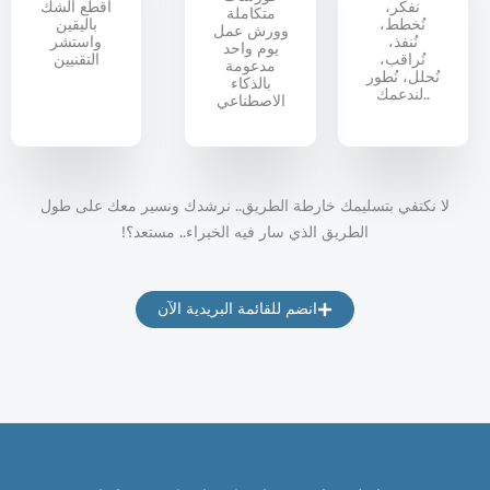
نفكر،
اقطع الشك
متكاملة
نُخطط،
باليقين
وورش عمل
نُنفذ،
واستشر
يوم واحد
نُراقب،
التقنيين
مدعومة
نُحلل، نُطور
بالذكاء
..لندعمك
الاصطناعي
ا نكتفي بتسليمك خارطة الطريق.. نرشدك ونسير معك على طول
الطريق الذي سار فيه الخبراء.. مستعد؟!
انضم للقائمة البريدية الآن