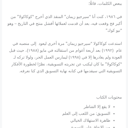
ببعض الكلمات، قائلًا:
في ١٩٨٦، كنت أنا “سيرجيو زيمان” المنقذ الذي أخرج “كوكاكولا” من
أكبر فخ وقعت فيه، بعد أن قدمت لعملائها أفشل منتج في التاريخ – وهو
“نيو كوك”
استدعت كوكاكولا “سيرجيو زيمان” مرة أخرى ليعود إلى منصبه في
عام (١٩٩٢) بعد أربعة أعوام من استقالته في مايو (١٩٨٨)، حيث قبل
العودة ولم يغادرها إلا في (١٩٩٨) ليمارس العمل الحر، ولولا تركه لـ
“كوكاكولا” ما كان ليكتب عن تجربته التسويقية، نظرًا لخطورة الأفكار
التسويقية التي سيقدمها في كتابه نهاية التسويق الذي كنا نعرفه.
محتويات الكتاب
لا يقع إلا الشاطر
التسويق: من اللعب إلى العلم
ظاهرة الاستهلاك الخيالي
من الإنفاق على التسويق