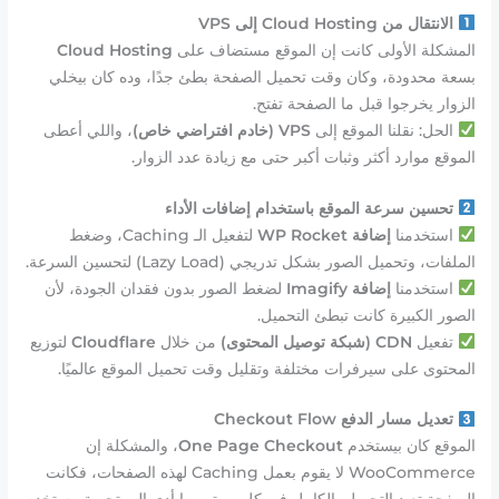
الانتقال من Cloud Hosting إلى VPS
المشكلة الأولى كانت إن الموقع مستضاف على
Cloud Hosting
بسعة محدودة، وكان وقت تحميل الصفحة بطئ جدًا، وده كان بيخلي
الزوار يخرجوا قبل ما الصفحة تفتح.
الحل: نقلنا الموقع إلى
VPS (خادم افتراضي خاص)
، واللي أعطى
الموقع موارد أكثر وثبات أكبر حتى مع زيادة عدد الزوار.
تحسين سرعة الموقع باستخدام إضافات الأداء
استخدمنا
إضافة WP Rocket
لتفعيل الـ Caching، وضغط
الملفات، وتحميل الصور بشكل تدريجي (Lazy Load) لتحسين السرعة.
استخدمنا
إضافة Imagify
لضغط الصور بدون فقدان الجودة، لأن
الصور الكبيرة كانت تبطئ التحميل.
تفعيل
CDN (شبكة توصيل المحتوى)
من خلال
Cloudflare
لتوزيع
المحتوى على سيرفرات مختلفة وتقليل وقت تحميل الموقع عالميًا.
تعديل مسار الدفع Checkout Flow
الموقع كان بيستخدم
One Page Checkout
، والمشكلة إن
WooCommerce لا يقوم بعمل Caching لهذه الصفحات، فكانت