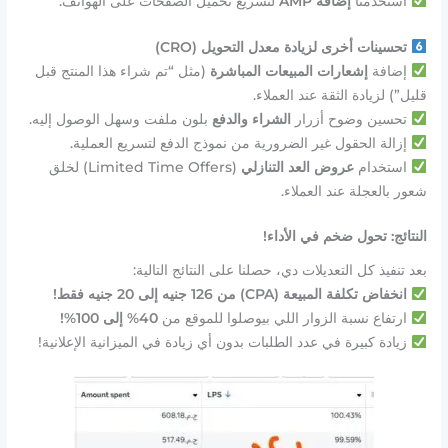
استخدمنا
إضافة AMP
لتسريع تحميل الصفحات على الهواتف.
تحسينات أخرى لزيادة معدل التحويل (CRO)
إضافة
إشعارات المبيعات المباشرة
(مثل “تم شراء هذا المنتج قبل
قليل”) لزيادة الثقة عند العملاء.
تحسين وضوح أزرار
الشراء والدفع
بلون ملفت وسهل الوصول إليه.
إزالة الحقول غير الضرورية من نموذج الدفع لتسريع العملية.
استخدام
عروض العد التنازلي
(Limited Time Offers) لخلق
شعور بالعجلة عند العملاء.
النتائج: تحول ضخم في الأداء!
بعد تنفيذ كل التعديلات دي، حصلنا على النتائج التالية:
انخفاض تكلفة المبيعة (CPA) من 126 جنيه إلى 20 جنيه فقط!
ارتفاع نسبة الزوار اللي بيوصلوا للموقع من
40% إلى 100%!
زيادة كبيرة في عدد الطلبات بدون أي زيادة في الميزانية الإعلانية!