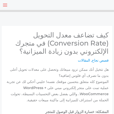
خطي
لى
لمحتوى
كيف تضاعف معدل التحويل
(Conversion Rate) في متجرك
الإلكتروني بدون زيادة الميزانية؟
قصص نجاح
,
المقالات
هل تتخيل أنك ممكن تزود مبيعاتك وتحصل على معدلات تحويل أعلى
بدون ما تصرف أي فلوس إضافية؟
الموضوع كله متعلق بتحسين موقعك نفسه! خليني أحكي لك عن تجربة
عملية تمت على متجر إلكتروني مبني على
WordPress +
WooCommerce
، واللي بفضل بعض التحسينات البسيطة، تحولت
الحملة من استنزاف للميزانية إلى ماكينة مبيعات حقيقية.
المشكلة: خسارة الزوار قبل الوصول للمتجر