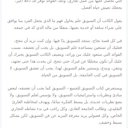
التي تحصل عليها من عمل تجاري، وتلك العوائد توفر لك دخلًا أكبر،
يجعلك تعيش حياة أفضل.
يقول الكاتب أن التسويق علم يحاول فهم ما الذي يجعل الفرد منا يوافق
على شراء سلعة أو خدمة بعينها، منفقًا من ماله الذي كد في جمعه.
في كل قصة نجاح، ستجد للتسويق يدًا فيها، وإن كنت تريد أن تنجح،
فعليك أن تستعين بمساعدة علم التسويق، بل يجب أن تعشقه، بسبب
الفوائد التي ستعود عليك من ورائه، ويضيف الكاتب التسويق يخبرك أن
عليك أن تكون مختلفًا عن غيرك حتى تنجح، لن يحدث هذا حتى نجتهد،
ونتقن، ونبدع، ونستنير بعلم التسويق. لهذا، يجب أن نعشق التسويق، لا
التسويق في كتب الجامعة، بل التسويق من الحياة.
ويستعرض كتاب التسويق للجميع – التسويق كما يجب أن تعشقه، لبعض
مبادئ ونظريات واستراتيجيات التسويق، ولا يؤسس لعلم التسويق، ولا
يضع نظريات جديدة، بل يبسط الفكرة تمامًا، ويهدف لمخاطبة القارئ
التقليدي، وطالب الجامعة العادي، وكل راغب في بدء نشاطه التجاري
الخاص، وكل فضولي يريد معرفة المزيد عن فن التسويق، لكن بشكل
بسيط وخفيف.