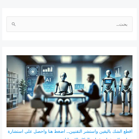
ا
ل
ب
ح
ث
ع
ن
:
اقطع الشك باليقين واستشر التقنيين... اضغط هنا واحصل على استشارة