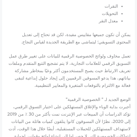
النقرات
التحويلات
معدل النقر
يمكن أن تكون جميعها مقاييس مفيدة، لكن قد تحتاج إلى تعديل
المحتوى التسويقي؛ ليتماشى مع الطريقة الجديدة لقياس النجاح.
تعمل مخاوف ولوائح الخصوصية الرقمية للبيانات على تغيير طرق عمل
التسويق الرقمي للعلامات التجارية، لا يتم تشجيع التتبع المتقدم وملفات
تعريف الارتباط حيث يصبح المستخدمون أكثر وعيًا بمخاطر مشاركة
بياناتهم، هذا يدعو المسوقين الرقميين إلى إيجاد حلول إبداعية لتبقى
فعالة مع الالتزام بالتوقعات المتغيرة والمعايير التنظيمية.
الوضع الجديد لـ ” الخصوصية الرقمية”
أجبرت بداية الوباء والإغلاق المستهلكين على اختيار التسوق الرقمي،
تؤكد الدراسات أن المبيعات عبر الإنترنت نمت بأكثر من 30 ٪ من 2019
إلى 2020، نظرًا لأن المسوقون كانوا يتلقون كميات هائلة من البيانات
لاستهداف المستهلكين للحملات المستقبلية، أيضًا خلال هذا الوقت، أدت
انتهاكات الخصوصية التي لا حصر لها إلى إنشاء لوائح وقوانين لحماية