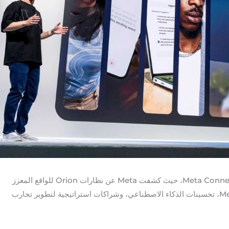
تعرف على أبرز ما جاء في مؤتمر Meta Connect 2024، حيث كشفت Meta عن نظارات Orion للواقع المعزز
وتقنيات مبتكرة تشمل تحديثات Meta Quest، تحسينات الذكاء الاصطناعي، وشراكات استراتيجية لتطوير تجارب