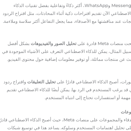
أصبحت تطبيقات المراسلة، مثل Messenger وWhatsApp، أكثر ذكاءً وتفاعلية بفضل تقنيات الذكاء
اصطناعي الآن تقديم اقتراحات ذكية أثناء المحادثات، مثل اقتراح الردود
تجات عند مناقشتها مع الأصدقاء، مما يجعل التفاعل أكثر سلاسة وملاءمة.
Meta قادرة على
تحليل الصور والفيديوهات
بشكل أفضل
سبيل المثال، يمكن للذكاء الاصطناعي التعرف على الأشياء الموجودة في
عن منتجات مماثلة، أو توفير معلومات إضافية حول محتوى الفيديو.
ات، أصبح الذكاء الاصطناعي قادرًا على
تحليل التعليقات
واقتراح ردود
تي قد يرغب المستخدم في الرد بها. يمكن أيضًا للذكاء الاصطناعي تقديم
مهمة أو استفسارات تحتاج إلى انتباه المستخدم.
وعات
تم تحسين خوارزميات توصيات الأصدقاء والمجموعات على منصات Meta، حيث أصبح الذكاء الاصطناعي قادر
ً على تحليل اهتمامات المستخدم وسلوكه. يساعد هذا في توسيع شبكات