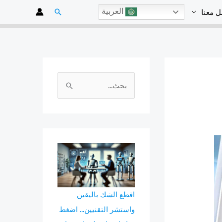
البحث
العربية
ل معنا
ا
ل
ب
ح
ث
ع
ن
:
اقطع الشك باليقين
واستشر التقنيين... اضغط