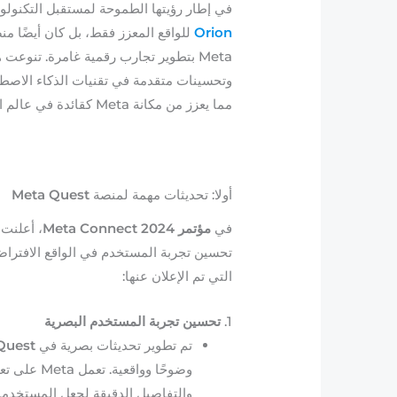
في إطار رؤيتها الطموحة لمستقبل التكنولو
Orion
للواقع المعزز فقط، بل كان أيضًا م
Meta بتطوير تجارب رقمية غامرة. تنوع
وتحسينات متقدمة في تقنيات الذكاء الاصط
مما يعزز من مكانة Meta كقائدة في عالم التكنولوجيا الحديثة.
أولا: تحديثات مهمة لمنصة
Meta Quest
في
مؤتمر Meta Connect 2024
، أعلنت Meta عن عدة تحديثات مهمة لمن
التي تم الإعلان عنها:
1.
تحسين تجربة المستخدم البصرية
تم تطوير تحديثات بصرية في
Quest
وضوحًا ووا
والتفاصيل الدقيقة لجعل المستخدمين