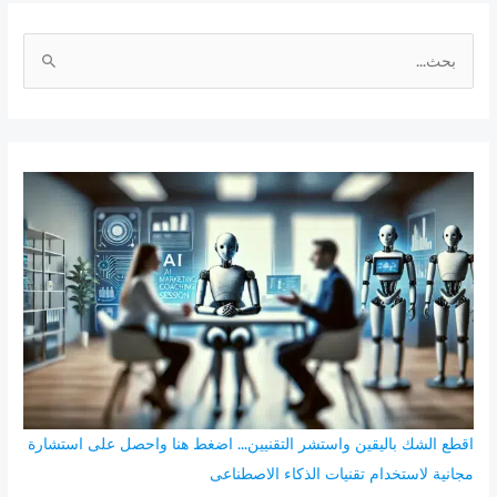
ا
ل
ب
ح
ث
ع
ن
:
اقطع الشك باليقين واستشر التقنيين... اضغط هنا واحصل على استشارة
مجانية لاستخدام تقنيات الذكاء الاصطناعى