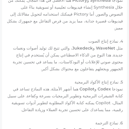
نموذجا
Synthesia
و
Pictory
هما الأفضل في هذا المجال. يمكنك من
خلال Synthesia إنشاء فيديوهات تعليمية أو تسويقية بناءً على
النصوص والصور. أما Pictory فيمكنك استخدامه لتحويل مقالاتك إلى
فيديوهات قصيرة جذابة، مما يزيد من فرص التفاعل مع جمهورك بشكل
مميز.
4. نماذج إنتاج الصوت
مثل
WaveNet
و
Jukedeck
، والتي تتيح لك توليد أصوات ونغمات
جديدة. هذا النوع من الذكاء الاصطناعي يمكن أن يُستخدم في إنتاج
محتوى صوتي للإعلانات أو البودكاستات، ما يساعد في تحسين تجربة
الجمهور ويجعلهم يتفاعلون مع محتواك بشكل أكبر.
5. نماذج إنتاج الأكواد البرمجية
نموذجا
Codex
و
Copilot
هما أشهر الأمثلة. هذه النماذج تساعد في
كتابة الشيفرات البرمجية وتطوير البرمجيات بسرعة وكفاءة. على سبيل
المثال، Copilot يمكنه كتابة الأكواد المطلوبة لتطوير أدوات تسويقية
رقمية، مما يساعدك على تحسين تجربة العملاء وزيادة التفاعل.
6. نماذج الترجمة