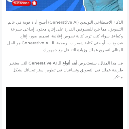
الذكاء الاصطناعي التوليدي (Generative AI) أصبح أداة قوية في عالم
التسويق، مما يتيح للمسوقين القدرة على إنتاج محتوى إبداعي بسرعة
وكفاءة. سواء كنت تريد كتابة نصوص إعلانية، تصميم صور، إنتاج
فيديوهات، أو حتى كتابة شيفرات برمجية، الـ Generative AI هو الحل
المثالي لتسريع عملك وزيادة التفاعل مع جمهورك.
في هذا المقال، سنستعرض أهم
أنواع الـ Generative AI
التي ستغير
طريقة عملك في التسويق وتساعدك في تطوير استراتيجياتك بشكل
مبتكر.