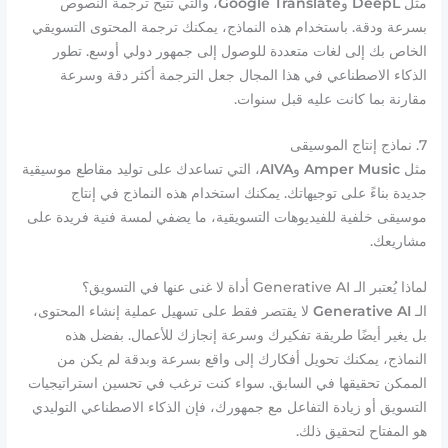
مثل
DeepL
و
Google Translate
، والتي تتيح ترجمة النصوص
بسرعة ودقة. باستخدام هذه النماذج، يمكنك ترجمة المحتوى التسويقي
الخاص بك إلى لغات متعددة للوصول إلى جمهور دولي أوسع. تطور
الذكاء الاصطناعي في هذا المجال جعل الترجمة أكثر دقة وسرعة
مقارنة بما كانت عليه قبل سنوات.
7. نماذج إنتاج الموسيقى
مثل
Amper Music
و
AIVA
، التي تساعدك على توليد مقاطع موسيقية
جديدة بناءً على توجيهاتك. يمكنك استخدام هذه النماذج في إنتاج
موسيقى خلفية للفيديوهات التسويقية، ما يضفي لمسة فنية فريدة على
مشاريعك.
لماذا يُعتبر الـ Generative AI أداة لا غنى عنها في التسويق؟
الـ
Generative AI
لا يقتصر فقط على تسهيل عملية إنشاء المحتوى،
بل يغير أيضًا طريقة تفكيرك وسرعة إنجازك للأعمال. بفضل هذه
النماذج، يمكنك تحويل أفكارك إلى واقع بسرعة وبدقة لم يكن من
الممكن تحقيقها في السابق. سواء كنت ترغب في تحسين استراتيجيات
التسويق أو زيادة التفاعل مع جمهورك، فإن الذكاء الاصطناعي التوليدي
هو المفتاح لتحقيق ذلك.