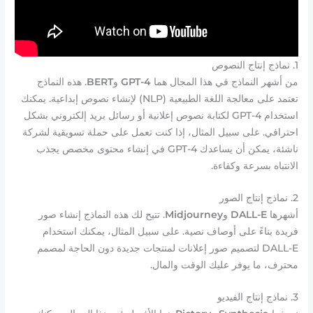
1. نماذج إنتاج النصوص
من أشهر النماذج في هذا المجال هما
GPT-4
و
BERT
. هذه النماذج
تعتمد على معالجة اللغة الطبيعية (NLP) لإنشاء نصوص إبداعية. يمكنك
استخدام GPT-4 لكتابة نصوص إعلانية أو رسائل بريد إلكتروني بشكل
احترافي. على سبيل المثال، إذا كنت تعمل على حملة تسويقية لشركة
ناشئة، يمكن أن يساعدك GPT-4 في إنشاء محتوى مخصص يجذب
الانتباه بسرعة وكفاءة.
2. نماذج إنتاج الصور
أشهرها
DALL-E
و
Midjourney
. تتيح لك هذه النماذج إنشاء صور
فريدة بناءً على أوصاف نصية. على سبيل المثال، يمكنك استخدام
DALL-E لتصميم صور إعلانات لمنتجات جديدة دون الحاجة لمصمم
محترف، ما يوفر عليك الوقت والمال.
3. نماذج إنتاج الفيديو