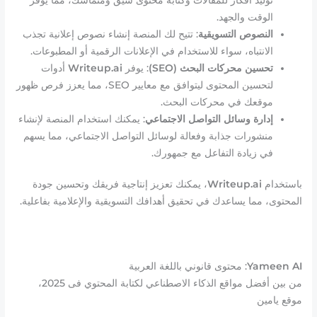
الوقت والجهد.
النصوص التسويقية
: تتيح لك المنصة إنشاء نصوص إعلانية تجذب
الانتباه، سواء للاستخدام في الإعلانات الرقمية أو المطبوعات.
تحسين محركات البحث (SEO)
: يوفر
Writeup.ai
أدوات
لتحسين المحتوى ليتوافق مع معايير SEO، مما يعزز فرص ظهور
موقعك في محركات البحث.
إدارة وسائل التواصل الاجتماعي
: يمكنك استخدام المنصة لإنشاء
منشورات جذابة وفعالة لوسائل التواصل الاجتماعي، مما يسهم
في زيادة التفاعل مع جمهورك.
باستخدام
Writeup.ai
، يمكنك تعزيز إنتاجية فريقك وتحسين جودة
المحتوى، مما يساعدك في تحقيق أهدافك التسويقية والإعلامية بفاعلية.
Yameen AI
: محتوى قانوني باللغة العربية
من بين أفضل مواقع الذكاء الاصطناعي لكتابة المحتوي فى 2025،
موقع يامين