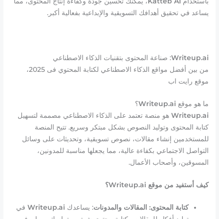
باستخدام
Katteb AI
، يمكنك تحسين جودة وكفاءة إنتاج المحتوى، مما
يساعد في تحقيق أهدافك التسويقية والإبداعية بفعالية أكبر.
Writeup.ai
: صناعة المحتوى بتقنيات الذكاء الاصطناعي
من بين أفضل مواقع الذكاء الاصطناعي لكتابة المحتوي فى 2025،
موقع رايت اب
ما هو موقع
Writeup.ai
؟
Writeup.ai
هو منصة تعتمد على الذكاء الاصطناعي مصممة لتسهيل
كتابة المحتوى وتوليد النصوص بشكل مبتكر وسريع. تتيح المنصة
للمستخدمين إنشاء مقالات، نصوص تسويقية، وتحديثات على وسائل
التواصل الاجتماعي بكفاءة عالية، مما يجعلها مناسبة للمدونين،
المسوقين، وأصحاب الأعمال.
كيف أستفيد من موقع Writeup.ai؟
كتابة المحتوى: المقالات والمدونات
: يساعدك
Writeup.ai
في
توليد أفكار للمقالات وكتابة محتوى شيق ومتماسك، مما يوفر