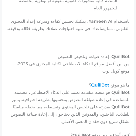
المنصة كتابة منشورات قانونية تثقيفية أو توعوية مخصصة
للجمهور العام.
باستخدام
Yameen AI
، يمكنك تحسين كفاءة وسرعة إعداد المحتوى
القانوني، مما يساعدك في تلبية احتياجات عملائك بطريقة فعّالة ودقيقة.
QuillBot
: إعادة صياغة وتلخيص النصوص
من بين أفضل مواقع الذكاء الاصطناعي لكتابة المحتوي فى 2025،
موقع كويل بوت
ما هو موقع
QuillBot
؟
QuillBot
هو منصة متقدمة تعتمد على الذكاء الاصطناعي، مصممة
للمساعدة في إعادة صياغة النصوص وتحسينها بطريقة احترافية. يتميز
QuillBot
بقدرته على تلخيص المحتوى وتبسيطه، مما يجعله مناسبًا
للطلاب، الباحثين، والمدونين الذين يحتاجون إلى إعادة صياغة النصوص
بشكل سريع دون فقدان المعنى الأصلي.
كيف أستفيد من موقع QuillBot؟