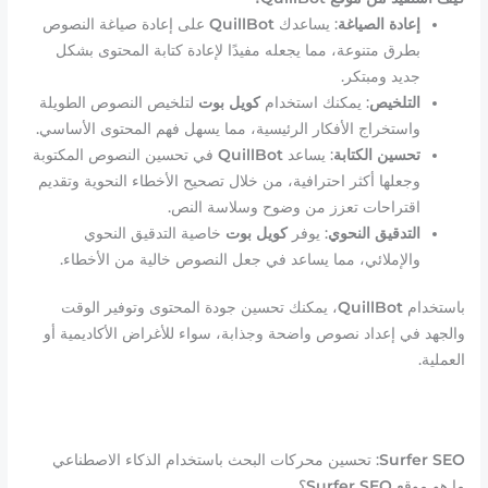
إعادة الصياغة
: يساعدك
QuillBot
على إعادة صياغة النصوص
بطرق متنوعة، مما يجعله مفيدًا لإعادة كتابة المحتوى بشكل
جديد ومبتكر.
التلخيص
: يمكنك استخدام
كويل بوت
لتلخيص النصوص الطويلة
واستخراج الأفكار الرئيسية، مما يسهل فهم المحتوى الأساسي.
تحسين الكتابة
: يساعد
QuillBot
في تحسين النصوص المكتوبة
وجعلها أكثر احترافية، من خلال تصحيح الأخطاء النحوية وتقديم
اقتراحات تعزز من وضوح وسلاسة النص.
التدقيق النحوي
: يوفر
كويل بوت
خاصية التدقيق النحوي
والإملائي، مما يساعد في جعل النصوص خالية من الأخطاء.
باستخدام
QuillBot
، يمكنك تحسين جودة المحتوى وتوفير الوقت
والجهد في إعداد نصوص واضحة وجذابة، سواء للأغراض الأكاديمية أو
العملية.
Surfer SEO
: تحسين محركات البحث باستخدام الذكاء الاصطناعي
ما هو موقع
Surfer SEO
؟