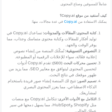
شاملاً للمسوقين وصناع المحتوى.
كيف أستفيد من موقع Copy.ai؟
يمكنك الاستفادة من
Copy.ai
في عدة مجالات، منها:
المقالات والمدونات:
تساعدك Copy.ai في
كتابة المحتوى:
توليد أفكار للمقالات وكتابة محتوى متماسك وجذاب، مما
يوفر الوقت والجهد.
النصوص التسويقية:
تُمكّنك المنصة من إنشاء نصوص
إعلانية فعّالة، سواء للإعلانات الرقمية أو المطبوعة.
تقدم Copy.ai أدوات
تحسين محركات البحث (SEO):
لتحسين المحتوى ليتوافق مع معايير SEO، مما يزيد من
ظهور موقعك في نتائج البحث.
تتيح لك المنصة إنشاء صور فريدة باستخدام
تصميم الصور:
الذكاء الاصطناعي، مما يعزز المحتوى البصري
لمشاريعك.
تتكامل Copy.ai مع منصات
التكامل مع الأدوات الأخرى:
مثل Shopify وHubSpot، مما يسهل دمجها في سير
عملك الحالي.