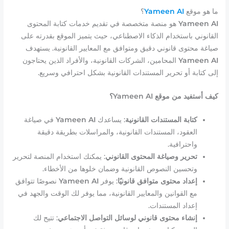
ما هو موقع
Yameen AI
؟
Yameen AI
هو منصة متخصصة في تقديم خدمات كتابة المحتوى
القانوني باستخدام الذكاء الاصطناعي، حيث يتميز الموقع بقدرته على
صياغة محتوى قانوني دقيق ومتوافق مع المعايير القانونية. يستهدف
Yameen AI
المحامين، الشركات القانونية، والأفراد الذين يحتاجون
إلى كتابة أو تحرير المستندات القانونية بشكل احترافي وسريع.
كيف أستفيد من موقع Yameen AI؟
كتابة المستندات القانونية
: يساعدك
Yameen AI
في صياغة
العقود، المستندات القانونية، والمراسلات بطريقة دقيقة
واحترافية.
تحرير وصياغة المحتوى القانوني
: يمكنك استخدام المنصة لتحرير
وتحسين النصوص القانونية وضمان خلوها من الأخطاء.
إعداد محتوى متوافق قانونيًا
: يوفر
Yameen AI
نصوصًا تتوافق
مع القوانين والمعايير القانونية، مما يوفر لك الوقت والجهد في
إعداد المستندات.
إنشاء محتوى قانوني لوسائل التواصل الاجتماعي
: تتيح لك