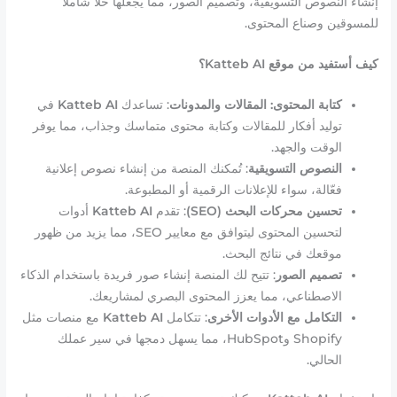
إنشاء النصوص التسويقية، وتصميم الصور، مما يجعلها حلاً شاملاً
للمسوقين وصناع المحتوى.
كيف أستفيد من موقع Katteb AI؟
كتابة المحتوى: المقالات والمدونات
: تساعدك
Katteb AI
في
توليد أفكار للمقالات وكتابة محتوى متماسك وجذاب، مما يوفر
الوقت والجهد.
النصوص التسويقية
: تُمكنك المنصة من إنشاء نصوص إعلانية
فعّالة، سواء للإعلانات الرقمية أو المطبوعة.
تحسين محركات البحث (SEO)
: تقدم
Katteb AI
أدوات
لتحسين المحتوى ليتوافق مع معايير SEO، مما يزيد من ظهور
موقعك في نتائج البحث.
تصميم الصور
: تتيح لك المنصة إنشاء صور فريدة باستخدام الذكاء
الاصطناعي، مما يعزز المحتوى البصري لمشاريعك.
التكامل مع الأدوات الأخرى
: تتكامل
Katteb AI
مع منصات مثل
Shopify وHubSpot، مما يسهل دمجها في سير عملك
الحالي.