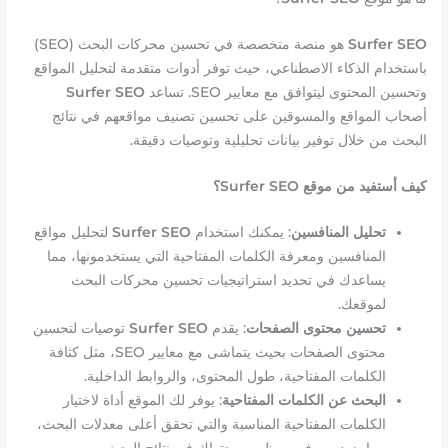
Surfer SEO
هو منصة متخصصة في تحسين محركات البحث (SEO)
باستخدام الذكاء الاصطناعي، حيث توفر أدوات متقدمة لتحليل المواقع
وتحسين المحتوى ليتوافق مع معايير SEO. تساعد
Surfer SEO
أصحاب المواقع والمسوقين على تحسين تصنيف مواقعهم في نتائج
البحث من خلال توفير بيانات تحليلية وتوصيات دقيقة.
كيف أستفيد من موقع Surfer SEO؟
تحليل المنافسين
: يمكنك استخدام
Surfer SEO
لتحليل مواقع
المنافسين ومعرفة الكلمات المفتاحية التي يستخدمونها، مما
يساعدك في تحديد استراتيجيات تحسين محركات البحث
لموقعك.
تحسين محتوى الصفحات
: يقدم
Surfer SEO
توصيات لتحسين
محتوى الصفحات بحيث يتماشى مع معايير SEO، مثل كثافة
الكلمات المفتاحية، طول المحتوى، والروابط الداخلية.
البحث عن الكلمات المفتاحية
: يوفر لك الموقع أداة لاختيار
الكلمات المفتاحية المناسبة والتي تحقق أعلى معدلات البحث،
مما يزيد من فرص ظهور محتواك في نتائج البحث.