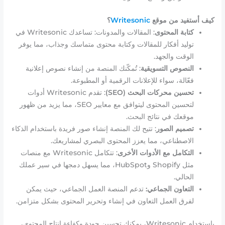
كيف أستفيد من موقع
Writesonic
؟
كتابة المحتوى
: المقالات والمدونات: تساعدك Writesonic في
توليد أفكار للمقالات وكتابة محتوى متماسك وجذاب، مما يوفر
الوقت والجهد.
النصوص التسويقية
: تُمكّنك المنصة من إنشاء نصوص إعلانية
فعّالة، سواء للإعلانات الرقمية أو المطبوعة.
تحسين محركات البحث (SEO)
: تقدم Writesonic أدوات
لتحسين المحتوى ليتوافق مع معايير SEO، مما يزيد من ظهور
موقعك في نتائج البحث.
تصميم الصور
: تتيح لك المنصة إنشاء صور فريدة باستخدام الذكاء
الاصطناعي، مما يعزز المحتوى البصري لمشاريعك.
التكامل مع الأدوات الأخرى
: تتكامل Writesonic مع منصات
مثل Shopify وHubSpot، مما يسهل دمجها في سير عملك
الحالي.
التعاون الجماعي:
تدعم المنصة العمل الجماعي، حيث يمكن
لفرق العمل التعاون في إنشاء وتحرير المحتوى بشكل متزامن.
باستخدام Writesonic، يمكنك تحسين جودة وكفاءة إنتاج المحتوى،