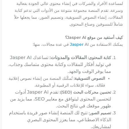
لمساعدة الأفراد والشركات في إنشاء محتوى عالي الجودة بفعالية
وسرعة. تقدم المنصة مجموعة متنوعة من الأدوات التي تدعم كتابة
المقالات، إنشاء النصوص التسويقية، وتصميم الصور، مما يجعلها حلاً
شاملاً للمسوقين وصناع المحتوى.
كيف أستفيد من موقع Jasper AI؟
يمكنك الاستفادة من
AI في عدة مجالات، منها:
Jasper
المقالات والمدونات:
تساعدك Jasper AI
كتابة المحتوى:
في توليد أفكار للمقالات وكتابة محتوى متماسك وجذاب،
مما يوفر الوقت والجهد.
النصوص التسويقية:
تُمكّنك المنصة من إنشاء نصوص إعلانية
فعّالة، سواء للإعلانات الرقمية أو المطبوعة.
تقدم Jasper AI أدوات
تحسين محركات البحث (SEO):
لتحسين المحتوى ليتوافق مع معايير SEO، مما يزيد من
ظهور موقعك في نتائج البحث.
تتيح لك المنصة إنشاء صور فريدة باستخدام
تصميم الصور:
الذكاء الاصطناعي، مما يعزز المحتوى البصري
لمشاريعك.