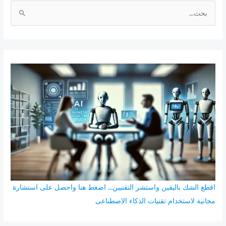
ا
ل
ب
ح
ث
ع
ن
:
اقطع الشك باليقين واستشر التقنيين... اضغط هنا واحصل على استشارة
مجانية لاستخدام تقنيات الذكاء الاصطناعى